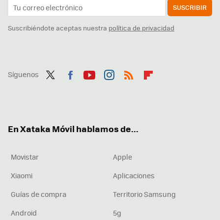
SUSCRIBIR
Suscribiéndote aceptas nuestra
política de privacidad
Síguenos
Twit
Fac
You
Inst
RSS
Flip
ter
ebo
tub
agr
boa
ok
e
am
rd
En Xataka Móvil hablamos de...
Movistar
Apple
Xiaomi
Aplicaciones
Guías de compra
Territorio Samsung
Android
5g