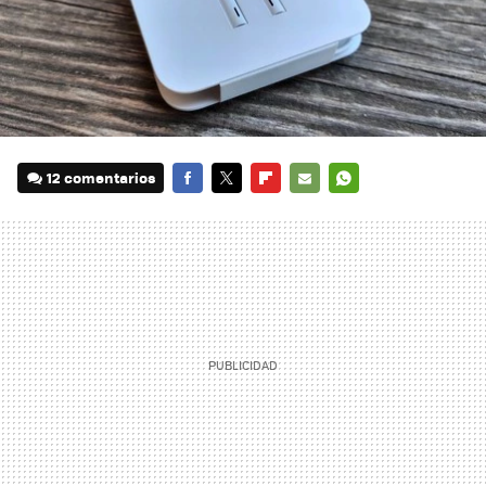
12 comentarios
FACEBOOK
TWITTER
FLIPBOARD
E-
WHATSAPP
MAIL