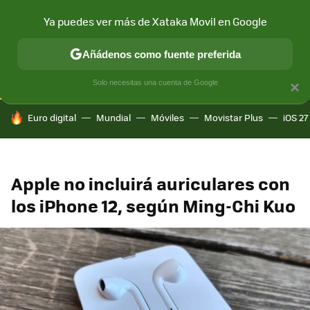
Ya puedes ver más de Xataka Movil en Google
CONECTIVIDAD
MÓVIL Y SOCIEDAD
APLICACIONES
COM
Añádenos como fuente preferida
Solo necesitas una cuenta de Google
×
HOY SE HABLA DE
Euro digital
Mundial
Móviles
Movistar Plus
iOS 27
Apple no incluirá auriculares con
los iPhone 12, según Ming-Chi Kuo