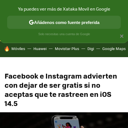
Ya puedes ver más de Xataka Movil en Google
CONECTIVIDAD
MÓVIL Y SOCIEDAD
APLICACIONES
COM
Añádenos como fuente preferida
Solo necesitas una cuenta de Google
×
HOY SE HABLA DE
Móviles
Huawei
Movistar Plus
Digi
Google Maps
Facebook e Instagram advierten
con dejar de ser gratis si no
aceptas que te rastreen en iOS
14.5