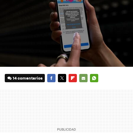
14 comentarios
FACEBOOK
TWITTER
FLIPBOARD
E-
WHATSAPP
MAIL