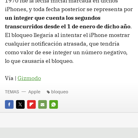
1970 fue la fecha inicial marcada en dichos
iPhones, y toda fecha posterior se representa por
un integer que cuenta los segundos
transcurridos desde el 1 de enero de dicho año
.
El bloqueo llegaría al intentar el iPhone mostrar
cualquier notificación atrasada, que tendría
como valor de ese integer un número negativo,
lo que causaría el bloqueo.
Vía |
Gizmodo
TEMAS
Apple
bloqueo
FACEBOOK
TWITTER
FLIPBOARD
E-
WHATSAPP
MAIL