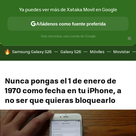
Ya puedes ver más de Xataka Movil en Google
CONECTIVIDAD
MÓVIL Y SOCIEDAD
APLICACIONES
COM
Añádenos como fuente preferida
Solo necesitas una cuenta de Google
×
HOY SE HABLA DE
Samsung Galaxy S26
Galaxy S26
Móviles
Movistar
Nunca pongas el 1 de enero de
1970 como fecha en tu iPhone, a
no ser que quieras bloquearlo