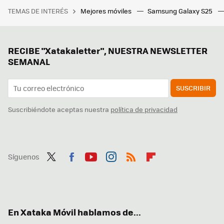
TEMAS DE INTERÉS
Mejores móviles
Samsung Galaxy S25
RECIBE "Xatakaletter", NUESTRA NEWSLETTER
SEMANAL
SUSCRIBIR
Suscribiéndote aceptas nuestra
política de privacidad
Síguenos
Twit
Fac
You
Inst
RSS
Flip
ter
ebo
tub
agr
boa
ok
e
am
rd
En Xataka Móvil hablamos de...