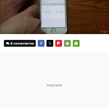
8 comentarios
FACEBOOK
TWITTER
FLIPBOARD
E-
WHATSAPP
MAIL