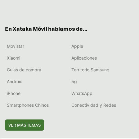
Twit
Fac
You
Inst
RSS
Flip
ter
ebo
tub
agr
boa
ok
e
am
rd
En Xataka Móvil hablamos de...
Movistar
Apple
Xiaomi
Aplicaciones
Guías de compra
Territorio Samsung
Android
5g
iPhone
WhatsApp
Smartphones Chinos
Conectividad y Redes
VER MÁS TEMAS