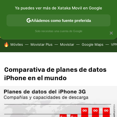
Ya puedes ver más de Xataka Movil en Google
CONECTIVIDAD
MÓVIL Y SOCIEDAD
APLICACIONES
Añádenos como fuente preferida
Solo necesitas una cuenta de Google
×
HOY SE HABLA DE
Móviles
Movistar Plus
Movistar
Google Maps
VP
Comparativa de planes de datos
iPhone en el mundo