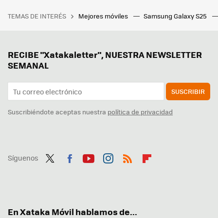
TEMAS DE INTERÉS
Mejores móviles
Samsung Galaxy S25
RECIBE "Xatakaletter", NUESTRA NEWSLETTER
SEMANAL
SUSCRIBIR
Suscribiéndote aceptas nuestra
política de privacidad
Síguenos
Twit
Fac
You
Inst
RSS
Flip
ter
ebo
tub
agr
boa
ok
e
am
rd
En Xataka Móvil hablamos de...