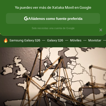
Ya puedes ver más de Xataka Movil en Google
CONECTIVIDAD
MÓVIL Y SOCIEDAD
APLICACIONES
COM
Añádenos como fuente preferida
Solo necesitas una cuenta de Google
×
HOY SE HABLA DE
Samsung Galaxy S26
Galaxy S26
Móviles
Movistar