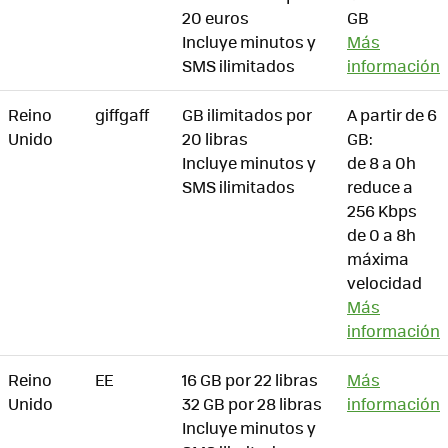
20 euros
GB
Incluye minutos y
Más
SMS ilimitados
información
Reino
giffgaff
GB ilimitados por
A partir de 6
Unido
20 libras
GB:
Incluye minutos y
de 8 a 0h
SMS ilimitados
reduce a
256 Kbps
de 0 a 8h
máxima
velocidad
Más
información
Reino
EE
16 GB por 22 libras
Más
Unido
32 GB por 28 libras
información
Incluye minutos y