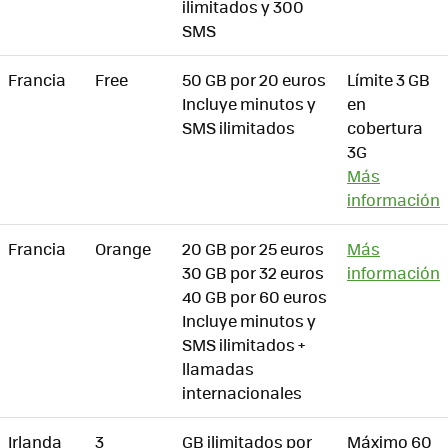
ilimitados y 300
SMS
Francia
Free
50 GB por 20 euros
Límite 3 GB
Incluye minutos y
en
SMS ilimitados
cobertura
3G
Más
información
Francia
Orange
20 GB por 25 euros
Más
30 GB por 32 euros
información
40 GB por 60 euros
Incluye minutos y
SMS ilimitados +
llamadas
internacionales
Irlanda
3
GB ilimitados por
Máximo 60