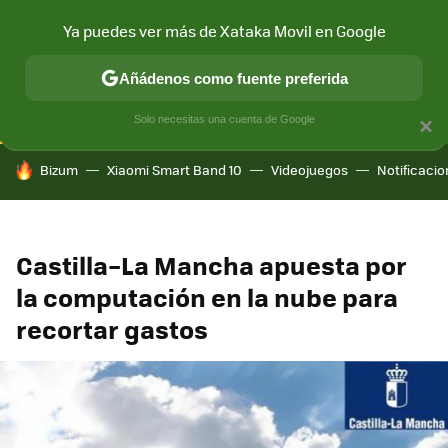
Ya puedes ver más de Xataka Movil en Google
CONECTIVIDAD
MÓVIL Y SOCIEDAD
APLICACIONES
COM
Añádenos como fuente preferida
Solo necesitas una cuenta de Google
×
HOY SE HABLA DE
Bizum
Xiaomi Smart Band 10
Videojuegos
Notificaci
Castilla–La Mancha apuesta por
la computación en la nube para
recortar gastos