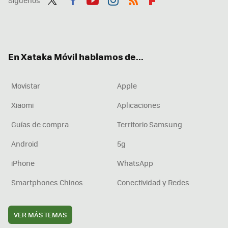
Twit
Fac
You
Inst
RSS
Flip
ter
ebo
tub
agr
boa
ok
e
am
rd
En Xataka Móvil hablamos de...
Movistar
Apple
Xiaomi
Aplicaciones
Guías de compra
Territorio Samsung
Android
5g
iPhone
WhatsApp
Smartphones Chinos
Conectividad y Redes
VER MÁS TEMAS