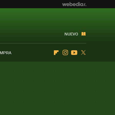
NUEVO
OMPRA
Flipboard
Instagram
Youtube
Twitter