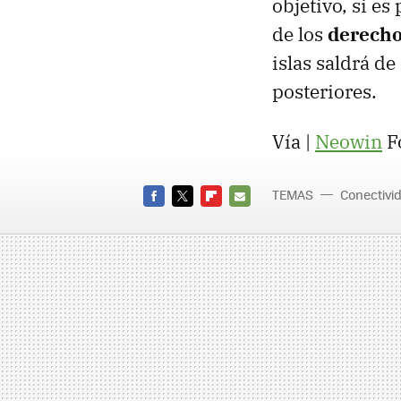
objetivo, si e
de los
derecho
islas saldrá de
posteriores.
Vía |
Neowin
F
TEMAS
Conectivi
FACEBOOK
TWITTER
FLIPBOARD
E-
MAIL