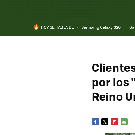
HOY SE HABLA DE
Samsung Galaxy S26
Ga
Cliente
por los
Reino U
FACEBOOK
TWITTER
FLIPBOARD
E-