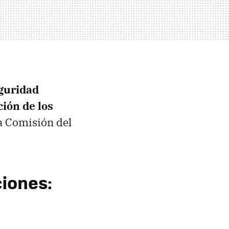
guridad
ción de los
a Comisión del
iones: