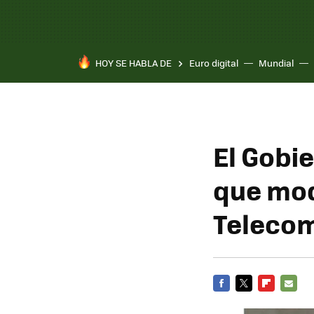
HOY SE HABLA DE
Euro digital
Mundial
Pixel 10a
El Gobi
que mod
Teleco
FACEBOOK
TWITTER
FLIPBOARD
E-