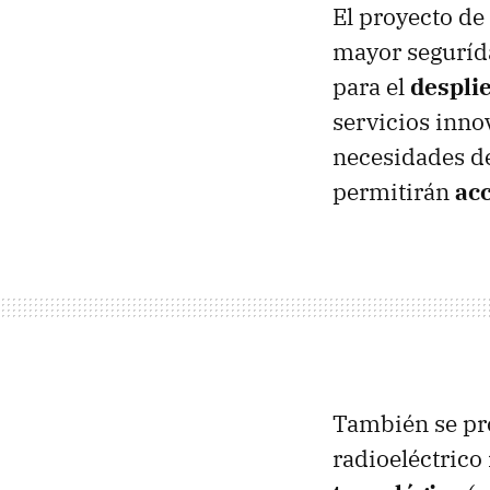
El proyecto d
mayor segurída
para el
despli
servicios inno
necesidades de
permitirán
acc
También se pro
radioeléctrico