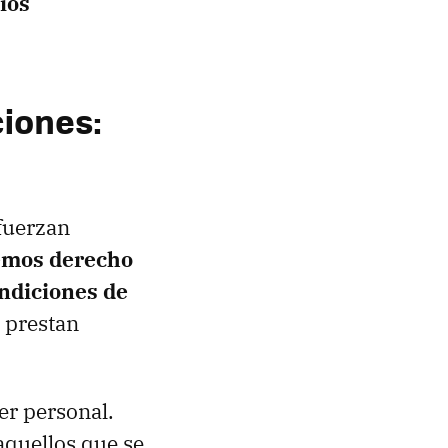
ios
iones:
efuerzan
emos derecho
ondiciones de
e prestan
er personal.
aquellos que se