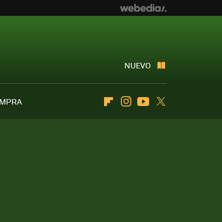
NUEVO
OMPRA
Flipboard
Instagram
Youtube
Twitter