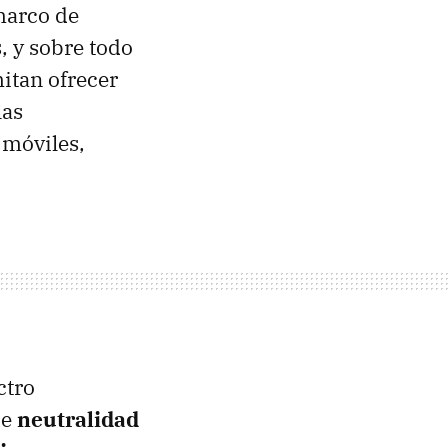
marco de
, y sobre todo
itan ofrecer
las
 móviles,
ctro
de
neutralidad