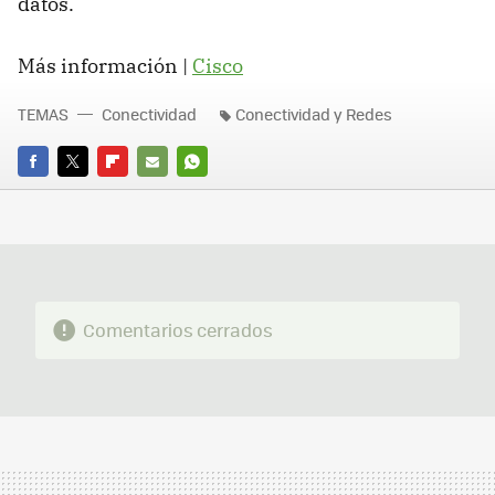
datos.
Más información |
Cisco
TEMAS
Conectividad
Conectividad y Redes
FACEBOOK
TWITTER
FLIPBOARD
E-
WHATSAPP
MAIL
Comentarios cerrados