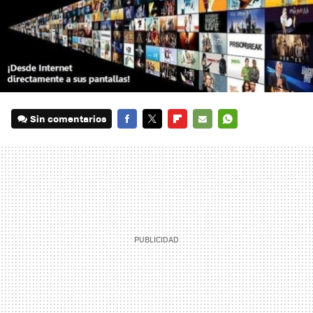
Sin comentarios
FACEBOOK
TWITTER
FLIPBOARD
E-
WHATSAPP
MAIL