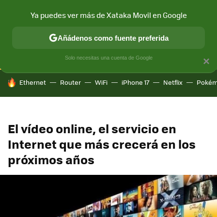
Ya puedes ver más de Xataka Movil en Google
CONECTIVIDAD
MÓVIL Y SOCIEDAD
APLICACIONES
COM
Añádenos como fuente preferida
Solo necesitas una cuenta de Google
×
HOY SE HABLA DE
Ethernet
Router
WiFi
iPhone 17
Netflix
Pokém
El vídeo online, el servicio en
Internet que más crecerá en los
próximos años