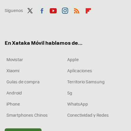
Síguenos
Twit
Fac
You
Inst
RSS
Flip
ter
ebo
tub
agr
boa
ok
e
am
rd
En Xataka Móvil hablamos de...
Movistar
Apple
Xiaomi
Aplicaciones
Guías de compra
Territorio Samsung
Android
5g
iPhone
WhatsApp
Smartphones Chinos
Conectividad y Redes