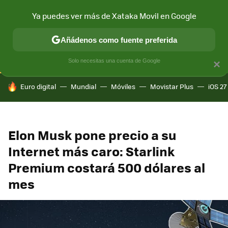
Ya puedes ver más de Xataka Movil en Google
CONECTIVIDAD
MÓVIL Y SOCIEDAD
APLICACIONES
COM
Añádenos como fuente preferida
Solo necesitas una cuenta de Google
×
HOY SE HABLA DE
Euro digital
Mundial
Móviles
Movistar Plus
iOS 27
Elon Musk pone precio a su
Internet más caro: Starlink
Premium costará 500 dólares al
mes