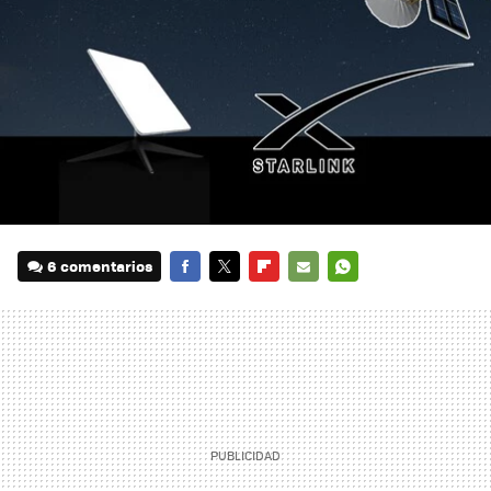
6 comentarios
FACEBOOK
TWITTER
FLIPBOARD
E-
WHATSAPP
MAIL