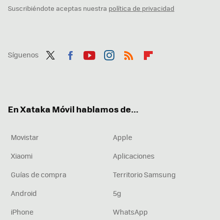
Suscribiéndote aceptas nuestra
política de privacidad
Síguenos
Twit
Fac
You
Inst
RSS
Flip
ter
ebo
tub
agr
boa
ok
e
am
rd
En Xataka Móvil hablamos de...
Movistar
Apple
Xiaomi
Aplicaciones
Guías de compra
Territorio Samsung
Android
5g
iPhone
WhatsApp