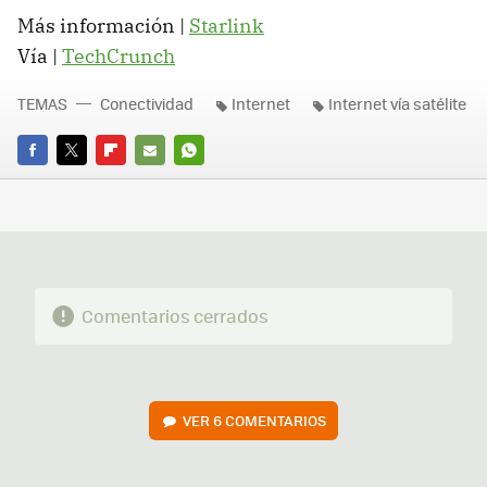
Más información |
Starlink
Vía |
TechCrunch
TEMAS
Conectividad
Internet
Internet vía satélite
FACEBOOK
TWITTER
FLIPBOARD
E-
WHATSAPP
MAIL
Comentarios cerrados
VER
6 COMENTARIOS