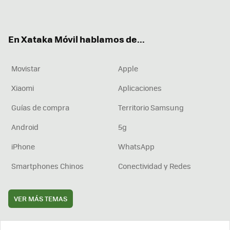
ter
ebo
tub
agr
boa
ok
e
am
rd
En Xataka Móvil hablamos de...
Movistar
Apple
Xiaomi
Aplicaciones
Guías de compra
Territorio Samsung
Android
5g
iPhone
WhatsApp
Smartphones Chinos
Conectividad y Redes
VER MÁS TEMAS