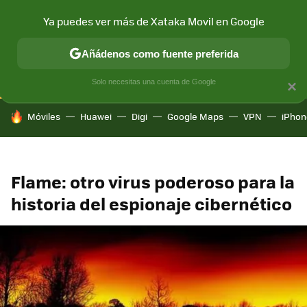
Ya puedes ver más de Xataka Movil en Google
CONECTIVIDAD
MÓVIL Y SOCIEDAD
APLICACIONES
COM
Añádenos como fuente preferida
Solo necesitas una cuenta de Google
×
HOY SE HABLA DE
Móviles
Huawei
Digi
Google Maps
VPN
iPhon
Flame: otro virus poderoso para la
historia del espionaje cibernético