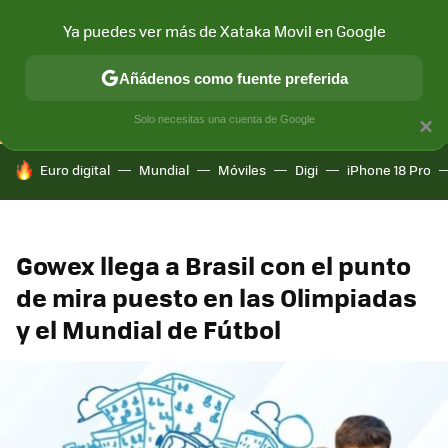
Ya puedes ver más de Xataka Movil en Google
CONECTIVIDAD
MÓVIL Y SOCIEDAD
APLICACIONES
COM
Añádenos como fuente preferida
Solo necesitas una cuenta de Google
×
HOY SE HABLA DE
Euro digital
Mundial
Móviles
Digi
iPhone 18 Pro
Gowex llega a Brasil con el punto
de mira puesto en las Olimpiadas
y el Mundial de Fútbol