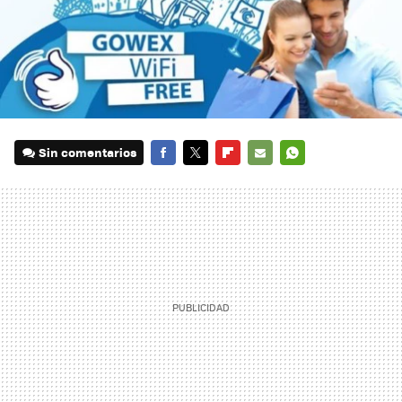
Sin comentarios
FACEBOOK
TWITTER
FLIPBOARD
E-
WHATSAPP
MAIL