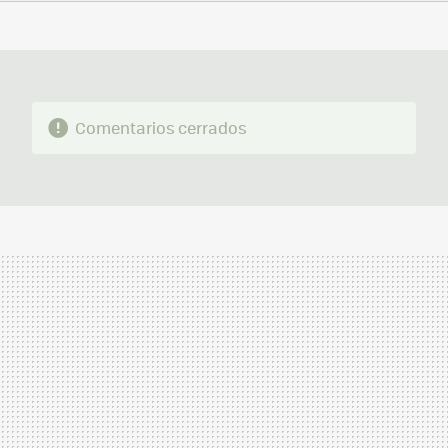
FACEBOOK
TWITTER
FLIPBOARD
E-
WHATSAPP
MAIL
Comentarios cerrados