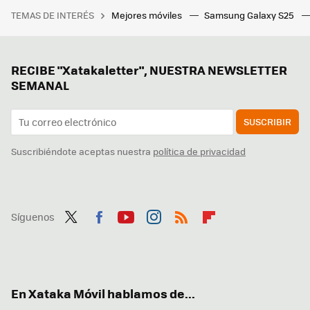
TEMAS DE INTERÉS
Mejores móviles
Samsung Galaxy S25
RECIBE "Xatakaletter", NUESTRA NEWSLETTER
SEMANAL
SUSCRIBIR
Suscribiéndote aceptas nuestra
política de privacidad
Síguenos
Twit
Fac
You
Inst
RSS
Flip
ter
ebo
tub
agr
boa
ok
e
am
rd
En Xataka Móvil hablamos de...