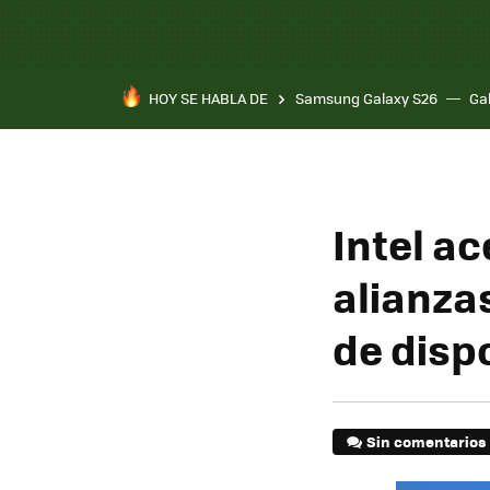
HOY SE HABLA DE
Samsung Galaxy S26
Ga
Intel a
alianza
de disp
Sin comentarios