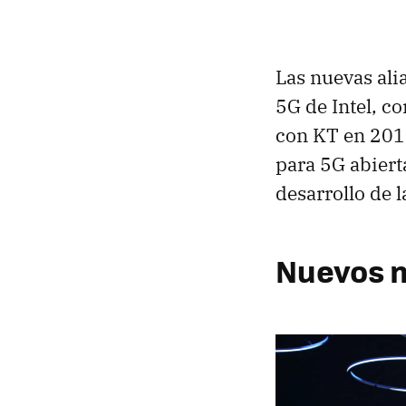
Las nuevas ali
5G de Intel, c
con KT en 201
para 5G abierta
desarrollo de l
Nuevos m