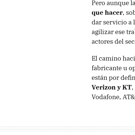
Pero aunque l
que hacer
, so
dar servicio a 
agilizar ese tr
actores del sec
El camino haci
fabricante u o
están por defin
Verizon y KT
,
Vodafone, AT&