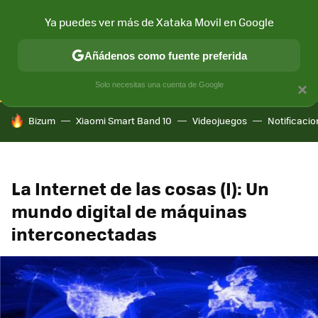
Ya puedes ver más de Xataka Movil en Google
CONECTIVIDAD
MÓVIL Y SOCIEDAD
APLICACIONES
COM
Añádenos como fuente preferida
Solo necesitas una cuenta de Google
×
HOY SE HABLA DE
Bizum
Xiaomi Smart Band 10
Videojuegos
Notificaci
La Internet de las cosas (I): Un
mundo digital de máquinas
interconectadas