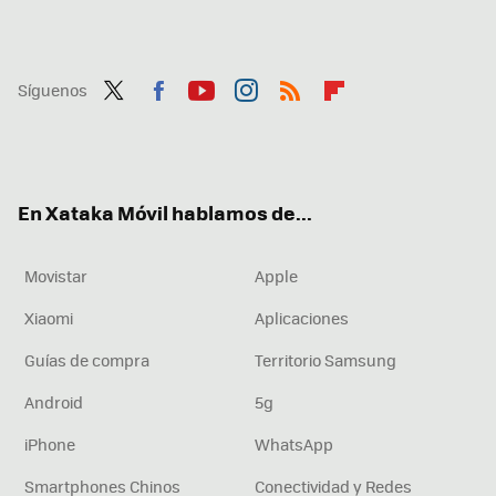
Síguenos
Twit
Fac
You
Inst
RSS
Flip
ter
ebo
tub
agr
boa
ok
e
am
rd
En Xataka Móvil hablamos de...
Movistar
Apple
Xiaomi
Aplicaciones
Guías de compra
Territorio Samsung
Android
5g
iPhone
WhatsApp
Smartphones Chinos
Conectividad y Redes