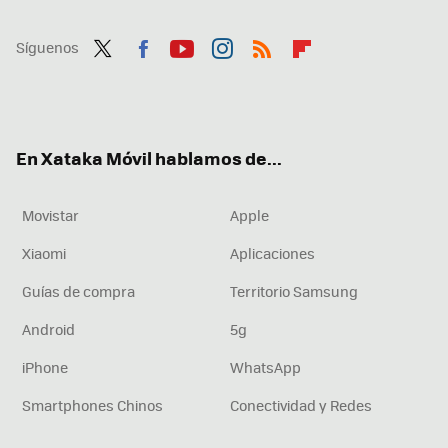
Síguenos
Twit
Fac
You
Inst
RSS
Flip
ter
ebo
tub
agr
boa
ok
e
am
rd
En Xataka Móvil hablamos de...
Movistar
Apple
Xiaomi
Aplicaciones
Guías de compra
Territorio Samsung
Android
5g
iPhone
WhatsApp
Smartphones Chinos
Conectividad y Redes