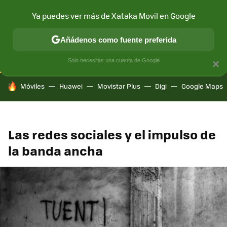
Ya puedes ver más de Xataka Movil en Google
CONECTIVIDAD
MÓVIL Y SOCIEDAD
APLICACIONES
COM
Añádenos como fuente preferida
Solo necesitas una cuenta de Google
×
HOY SE HABLA DE
Móviles
Huawei
Movistar Plus
Digi
Google Maps
Las redes sociales y el impulso de
la banda ancha