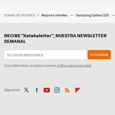
TEMAS DE INTERÉS
Mejores móviles
Samsung Galaxy S25
RECIBE "Xatakaletter", NUESTRA NEWSLETTER
SEMANAL
SUSCRIBIR
Suscribiéndote aceptas nuestra
política de privacidad
Síguenos
Twit
Fac
You
Inst
RSS
Flip
ter
ebo
tub
agr
boa
ok
e
am
rd