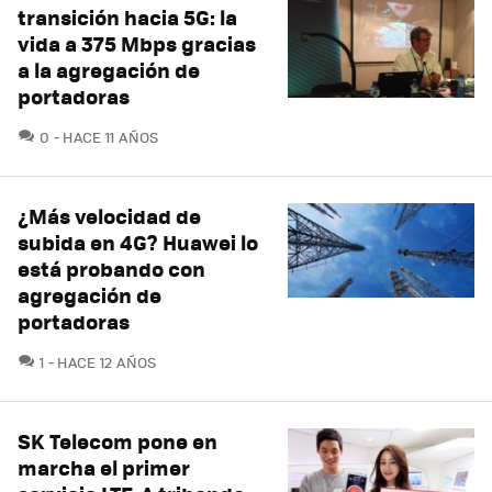
transición hacia 5G: la
vida a 375 Mbps gracias
a la agregación de
portadoras
COMENTARIOS
0
HACE 11 AÑOS
¿Más velocidad de
subida en 4G? Huawei lo
está probando con
agregación de
portadoras
COMENTARIOS
1
HACE 12 AÑOS
SK Telecom pone en
marcha el primer