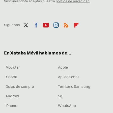
Suscribiéndote aceptas nuestra
política de privacidad
Síguenos
Twit
Fac
You
Inst
RSS
Flip
ter
ebo
tub
agr
boa
ok
e
am
rd
En Xataka Móvil hablamos de...
Movistar
Apple
Xiaomi
Aplicaciones
Guías de compra
Territorio Samsung
Android
5g
iPhone
WhatsApp