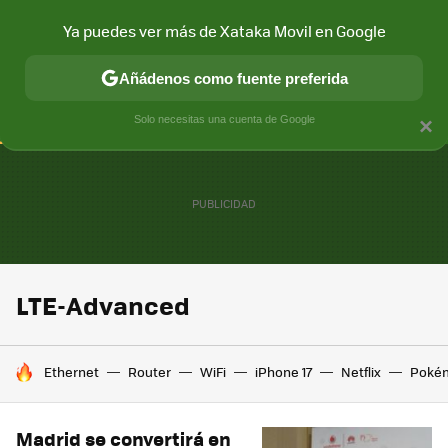
Ya puedes ver más de Xataka Movil en Google
CONECTIVIDAD
MÓVIL Y SOCIEDAD
APLICACIONES
COM
Añádenos como fuente preferida
Solo necesitas una cuenta de Google
×
LTE-Advanced
HOY SE HABLA DE
Ethernet
Router
WiFi
iPhone 17
Netflix
Poké
Madrid se convertirá en