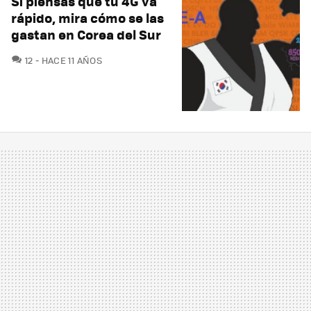
Si piensas que tu 4G va
rápido, mira cómo se las
gastan en Corea del Sur
COMENTARIOS
12
HACE 11 AÑOS