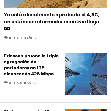
Ya está oficialmente aprobado el 4,5G,
un estándar intermedio mientras llega
5G
COMENTARIOS
11
HACE 11 AÑOS
Ericsson prueba la triple
agregación de
portadoras en LTE
alcanzando 426 Mbps
COMENTARIOS
0
HACE 11 AÑOS