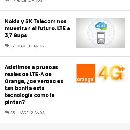
4
HACE 12 AÑOS
Nokia y SK Telecom nos
muestran el futuro: LTE a
3,7 Gbps
COMENTARIOS
16
HACE 12 AÑOS
Asistimos a pruebas
reales de LTE-A de
Orange, ¿de verdad es
tan bonita esta
tecnología como la
pintan?
COMENTARIOS
25
HACE 12 AÑOS