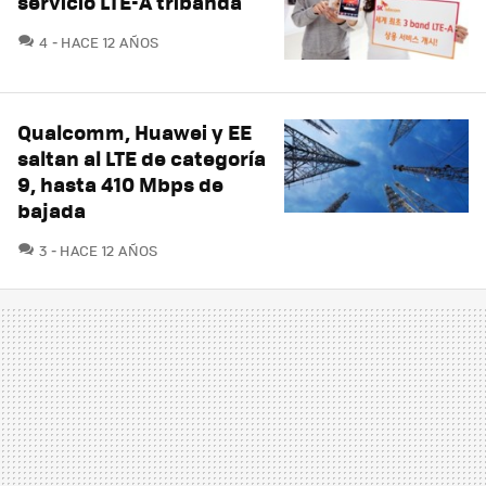
servicio LTE-A tribanda
COMENTARIOS
4
HACE 12 AÑOS
Qualcomm, Huawei y EE
saltan al LTE de categoría
9, hasta 410 Mbps de
bajada
COMENTARIOS
3
HACE 12 AÑOS