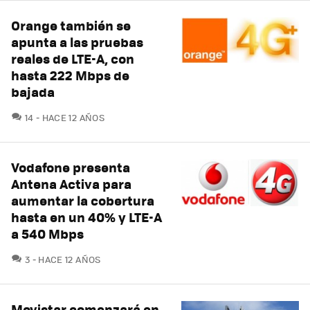
Orange también se
apunta a las pruebas
reales de LTE-A, con
hasta 222 Mbps de
bajada
COMENTARIOS
14
HACE 12 AÑOS
Vodafone presenta
Antena Activa para
aumentar la cobertura
hasta en un 40% y LTE-A
a 540 Mbps
COMENTARIOS
3
HACE 12 AÑOS
Movistar comenzará en