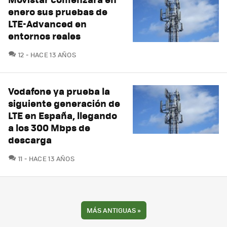
enero sus pruebas de
LTE-Advanced en
entornos reales
COMENTARIOS
12
HACE 13 AÑOS
Vodafone ya prueba la
siguiente generación de
LTE en España, llegando
a los 300 Mbps de
descarga
COMENTARIOS
11
HACE 13 AÑOS
MÁS ANTIGUAS
»