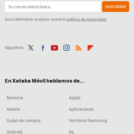
SUSCRIBIR
Suscribiéndote aceptas nuestra
política de privacidad
Síguenos
Twit
Fac
You
Inst
RSS
Flip
ter
ebo
tub
agr
boa
ok
e
am
rd
En Xataka Móvil hablamos de...
Movistar
Apple
Xiaomi
Aplicaciones
Guías de compra
Territorio Samsung
Android
5g