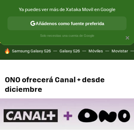
Ya puedes ver más de Xataka Movil en Google
CONECTIVIDAD
MÓVIL Y SOCIEDAD
APLICACIONES
COM
Añádenos como fuente preferida
Solo necesitas una cuenta de Google
×
HOY SE HABLA DE
Samsung Galaxy S26
Galaxy S26
Móviles
Movistar
ONO ofrecerá Canal + desde
diciembre