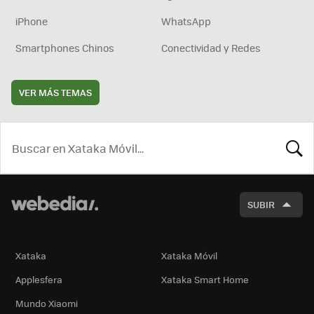
iPhone
WhatsApp
Smartphones Chinos
Conectividad y Redes
VER MÁS TEMAS
BUSCA
SUBIR
Xataka
Xataka Móvil
Applesfera
Xataka Smart Home
Mundo Xiaomi