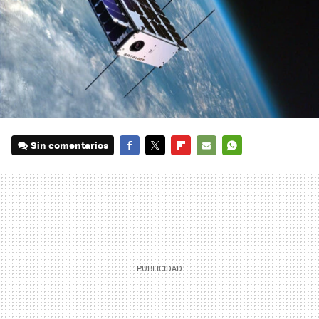
Sin comentarios
FACEBOOK
TWITTER
FLIPBOARD
E-
WHATSAPP
MAIL