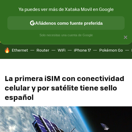
Ya puedes ver más de Xataka Movil en Google
CONECTIVIDAD
MÓVIL Y SOCIEDAD
APLICACIONES
COM
Añádenos como fuente preferida
Solo necesitas una cuenta de Google
×
HOY SE HABLA DE
Ethernet
Router
WiFi
iPhone 17
Pokémon Go
La primera iSIM con conectividad
celular y por satélite tiene sello
español