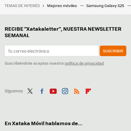
TEMAS DE INTERÉS
Mejores móviles
Samsung Galaxy S25
RECIBE "Xatakaletter", NUESTRA NEWSLETTER
SEMANAL
SUSCRIBIR
Suscribiéndote aceptas nuestra
política de privacidad
Síguenos
Twit
Fac
You
Inst
RSS
Flip
ter
ebo
tub
agr
boa
ok
e
am
rd
En Xataka Móvil hablamos de...