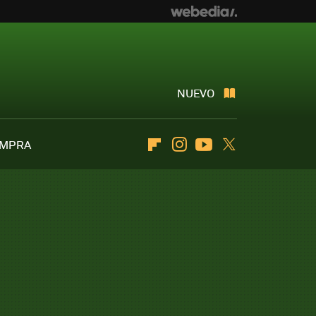
NUEVO
OMPRA
Flipboard
Instagram
Youtube
Twitter