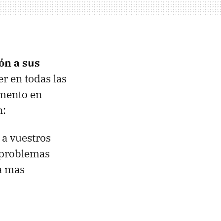
ón a sus
r en todas las
omento en
n:
 a vuestros
 problemas
a mas