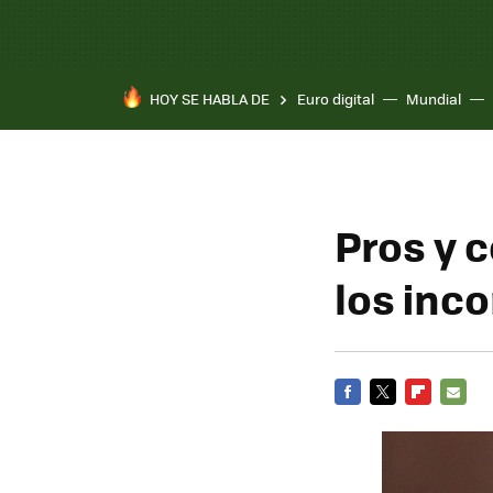
HOY SE HABLA DE
Euro digital
Mundial
Pros y c
los inc
FACEBOOK
TWITTER
FLIPBOARD
E-
MAIL