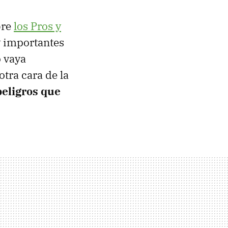
bre
los Pros y
y importantes
 vaya
tra cara de la
peligros que