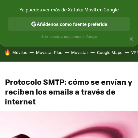
Ya puedes ver más de Xataka Movil en Google
CONECTIVIDAD
MÓVIL Y SOCIEDAD
APLICACIONES
COM
Añádenos como fuente preferida
Solo necesitas una cuenta de Google
×
HOY SE HABLA DE
Móviles
Movistar Plus
Movistar
Google Maps
VP
Protocolo SMTP: cómo se envían y
reciben los emails a través de
internet