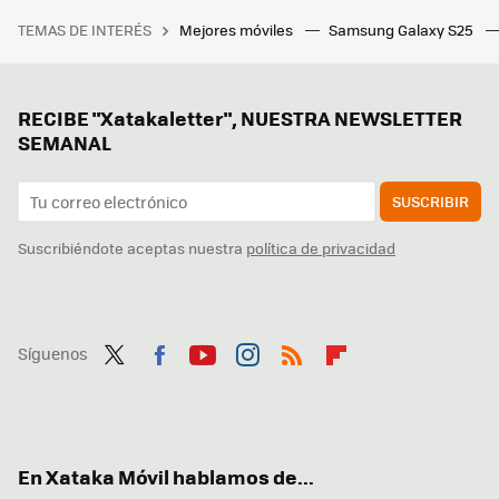
TEMAS DE INTERÉS
Mejores móviles
Samsung Galaxy S25
RECIBE "Xatakaletter", NUESTRA NEWSLETTER
SEMANAL
SUSCRIBIR
Suscribiéndote aceptas nuestra
política de privacidad
Síguenos
Twit
Fac
You
Inst
RSS
Flip
ter
ebo
tub
agr
boa
ok
e
am
rd
En Xataka Móvil hablamos de...