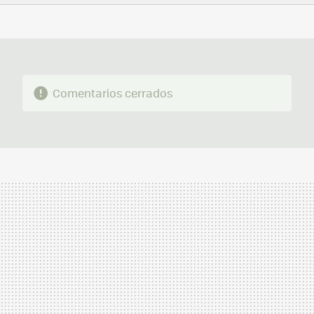
FACEBOOK
TWITTER
FLIPBOARD
E-
WHATSAPP
MAIL
Comentarios cerrados