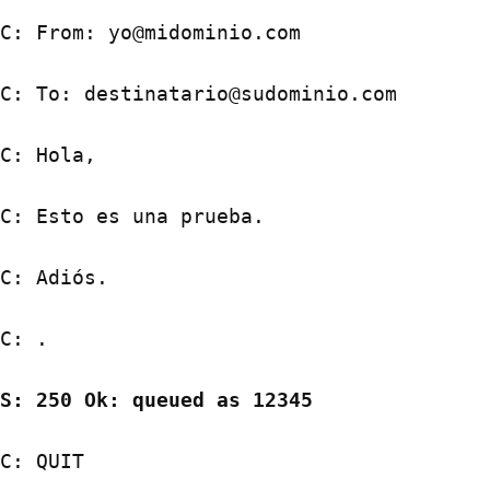
C: From: yo@midominio.com
C: To: destinatario@sudominio.com
C: Hola,
C: Esto es una prueba.
C: Adiós.
C: .
S: 250 Ok: queued as 12345
C: QUIT