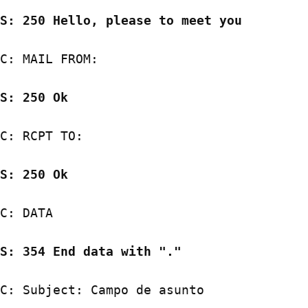
S: 250 Hello, please to meet you
C: MAIL FROM:
S: 250 Ok
C: RCPT TO:
S: 250 Ok
C: DATA
S: 354 End data with "."
C: Subject: Campo de asunto