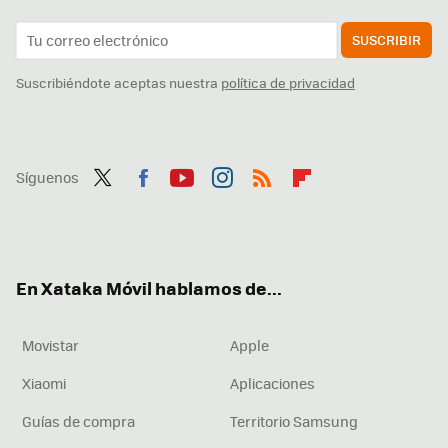
SUSCRIBIR
Suscribiéndote aceptas nuestra
política de privacidad
Síguenos
Twit
Fac
You
Inst
RSS
Flip
ter
ebo
tub
agr
boa
ok
e
am
rd
En Xataka Móvil hablamos de...
Movistar
Apple
Xiaomi
Aplicaciones
Guías de compra
Territorio Samsung