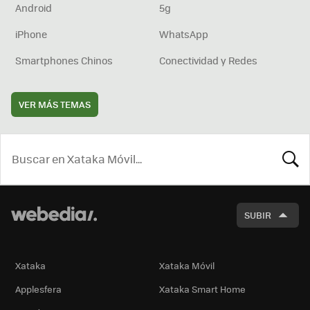
Android
5g
iPhone
WhatsApp
Smartphones Chinos
Conectividad y Redes
VER MÁS TEMAS
BUSCA
SUBIR
Xataka
Xataka Móvil
Applesfera
Xataka Smart Home