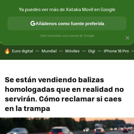
Ya puedes ver más de Xataka Movil en Google
CONECTIVIDAD
MÓVIL Y SOCIEDAD
APLICACIONES
COM
Añádenos como fuente preferida
Solo necesitas una cuenta de Google
×
HOY SE HABLA DE
Euro digital
Mundial
Móviles
Digi
iPhone 18 Pro
Se están vendiendo balizas
homologadas que en realidad no
servirán. Cómo reclamar si caes
en la trampa