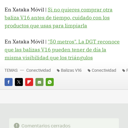
En Xataka Móvil |
Si no quieres comprar otra
baliza V16 antes de tiempo, cuidado con los
productos que usas para limpiarla
En Xataka Móvil |
"50 metros". La DGT reconoce
que las balizas V16 pueden tener de día la
misma visibilidad que los triángulos
TEMAS
Conectividad
Balizas V16
Conectividad
FACEBOOK
TWITTER
FLIPBOARD
E-
WHATSAPP
MAIL
Comentarios cerrados