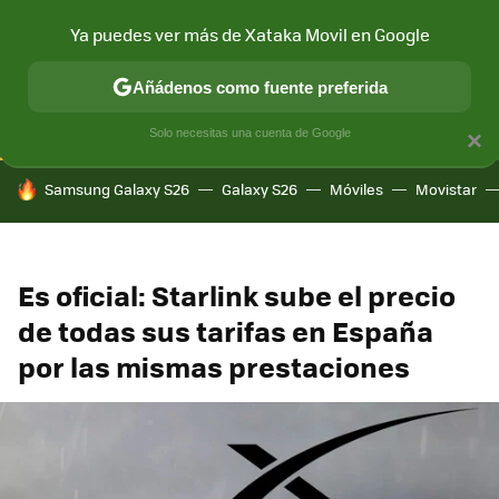
Ya puedes ver más de Xataka Movil en Google
CONECTIVIDAD
MÓVIL Y SOCIEDAD
APLICACIONES
COM
Añádenos como fuente preferida
Solo necesitas una cuenta de Google
×
HOY SE HABLA DE
Samsung Galaxy S26
Galaxy S26
Móviles
Movistar
Es oficial: Starlink sube el precio
de todas sus tarifas en España
por las mismas prestaciones