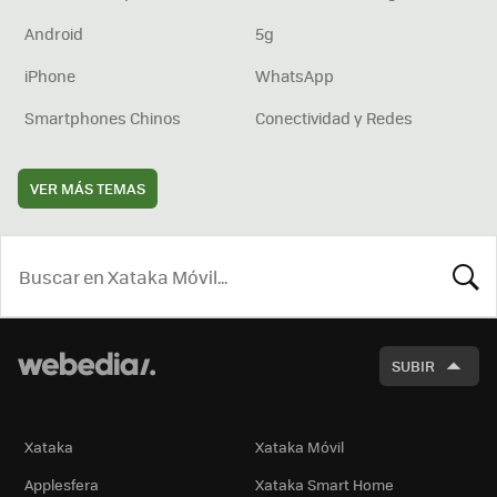
Android
5g
iPhone
WhatsApp
Smartphones Chinos
Conectividad y Redes
VER MÁS TEMAS
BUSCA
SUBIR
Xataka
Xataka Móvil
Applesfera
Xataka Smart Home