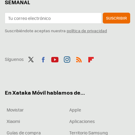
SEMANAL
SUSCRIBIR
Suscribiéndote aceptas nuestra
política de privacidad
Síguenos
Twit
Fac
You
Inst
RSS
Flip
ter
ebo
tub
agr
boa
ok
e
am
rd
En Xataka Móvil hablamos de...
Movistar
Apple
Xiaomi
Aplicaciones
Guías de compra
Territorio Samsung