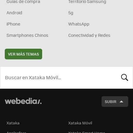
Guías de compra
Territorio Samsung
Android
5g
iPhone
WhatsApp
Smartphones Chinos
Conectividad y Redes
VER MÁS TEMAS
BUSCA
SUBIR
Xataka
Xataka Móvil
Applesfera
Xataka Smart Home