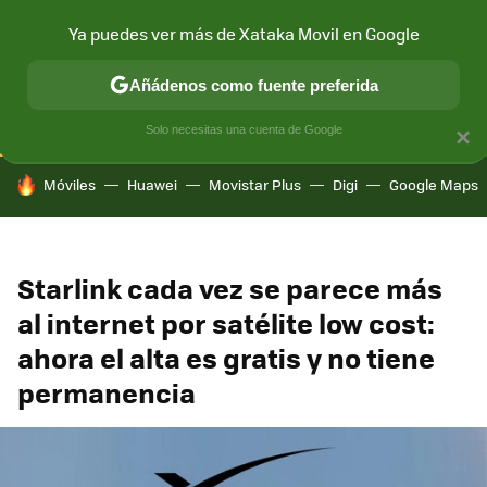
Ya puedes ver más de Xataka Movil en Google
CONECTIVIDAD
MÓVIL Y SOCIEDAD
APLICACIONES
COM
Añádenos como fuente preferida
Solo necesitas una cuenta de Google
×
HOY SE HABLA DE
Móviles
Huawei
Movistar Plus
Digi
Google Maps
Starlink cada vez se parece más
al internet por satélite low cost:
ahora el alta es gratis y no tiene
permanencia