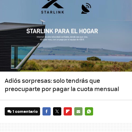
Adiós sorpresas: solo tendrás que
preocuparte por pagar la cuota mensual
1 comentario
FACEBOOK
TWITTER
FLIPBOARD
E-
WHATSAPP
MAIL