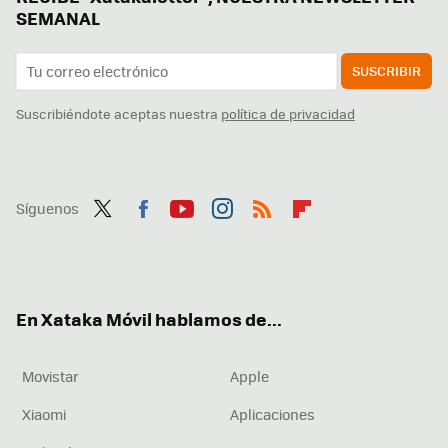
SEMANAL
SUSCRIBIR
Suscribiéndote aceptas nuestra
política de privacidad
Síguenos
Twit
Fac
You
Inst
RSS
Flip
ter
ebo
tub
agr
boa
ok
e
am
rd
En Xataka Móvil hablamos de...
Movistar
Apple
Xiaomi
Aplicaciones