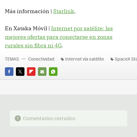
Más información |
Starlink
.
En Xataka Móvil |
Internet por satélite: las
mejores ofertas para conectarse en zonas
rurales sin fibra ni 4G
.
TEMAS
Conectividad
Internet vía satélite
SpaceX Sta
FACEBOOK
TWITTER
FLIPBOARD
E-
WHATSAPP
MAIL
Comentarios cerrados