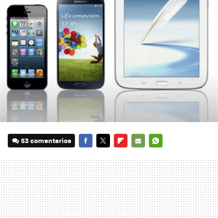
53 comentarios
FACEBOOK
TWITTER
FLIPBOARD
E-
WHATSAPP
MAIL