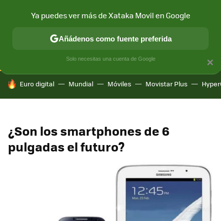
Ya puedes ver más de Xataka Movil en Google
CONECTIVIDAD
MÓVIL Y SOCIEDAD
APLICACIONES
COM
Añádenos como fuente preferida
Solo necesitas una cuenta de Google
×
HOY SE HABLA DE
Euro digital
Mundial
Móviles
Movistar Plus
Hyper
¿Son los smartphones de 6
pulgadas el futuro?