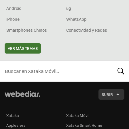
Android
5g
iPhone
WhatsApp
Smartphones Chinos
Conectividad y Redes
VER MÁS TEMAS
BUSCA
SUBIR
Xataka
Xataka Móvil
Applesfera
Xataka Smart Home