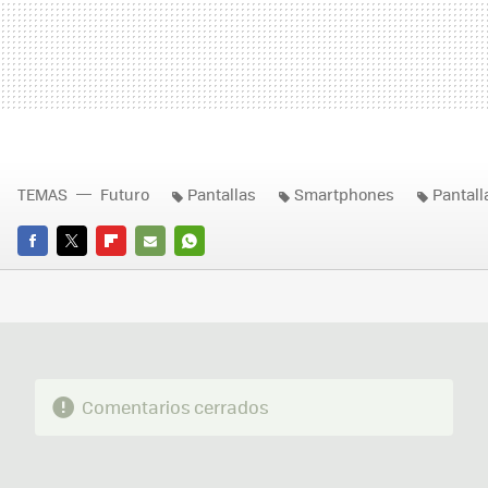
TEMAS
Futuro
Pantallas
Smartphones
Pantall
FACEBOOK
TWITTER
FLIPBOARD
E-
WHATSAPP
MAIL
Comentarios cerrados