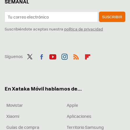
SEMANAL
SUSCRIBIR
Suscribiéndote aceptas nuestra
política de privacidad
Síguenos
Twit
Fac
You
Inst
RSS
Flip
ter
ebo
tub
agr
boa
ok
e
am
rd
En Xataka Móvil hablamos de...
Movistar
Apple
Xiaomi
Aplicaciones
Guías de compra
Territorio Samsung