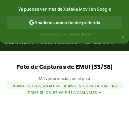
Ya puedes ver más de Xataka Movil en Google
Añádenos como fuente preferida
MENÚ
NUEVO
×
Solo necesitas una cuenta de Google
CONECTIVIDAD
MÓVIL Y SOCIEDAD
APLICACIONES
COM
Foto de Capturas de EMUI (33/38)
Más información en el post
HUAWEI NOVA 9, ANÁLISIS: HUAWEI NO TIRA LA TOALLA Y
PONE SU OBJETIVO EN LA GAMA MEDIA