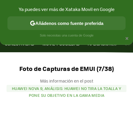
Ya puedes ver más de Xataka Movil en Google
Añádenos como fuente preferida
MENÚ
NUEVO
×
Solo necesitas una cuenta de Google
CONECTIVIDAD
MÓVIL Y SOCIEDAD
APLICACIONES
COM
Foto de Capturas de EMUI (7/38)
Más información en el post
HUAWEI NOVA 9, ANÁLISIS: HUAWEI NO TIRA LA TOALLA Y
PONE SU OBJETIVO EN LA GAMA MEDIA