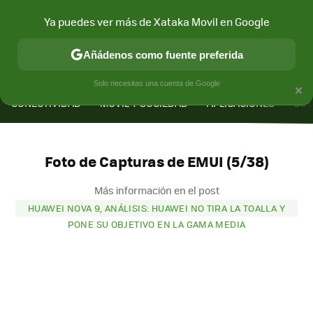
Ya puedes ver más de Xataka Movil en Google
Añádenos como fuente preferida
MENÚ
NUEVO
×
Solo necesitas una cuenta de Google
CONECTIVIDAD
MÓVIL Y SOCIEDAD
APLICACIONES
COM
Foto de Capturas de EMUI (5/38)
Más información en el post
HUAWEI NOVA 9, ANÁLISIS: HUAWEI NO TIRA LA TOALLA Y
PONE SU OBJETIVO EN LA GAMA MEDIA