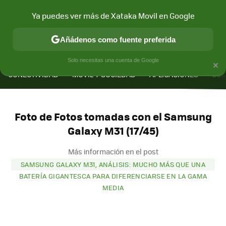
Ya puedes ver más de Xataka Movil en Google
Añádenos como fuente preferida
MENÚ
NUEVO
×
Solo necesitas una cuenta de Google
CONECTIVIDAD
MÓVIL Y SOCIEDAD
APLICACIONES
COM
Foto de Fotos tomadas con el Samsung
Galaxy M31 (17/45)
Más información en el post
SAMSUNG GALAXY M31, ANÁLISIS: MUCHO MÁS QUE UNA
BATERÍA GIGANTESCA PARA DIFERENCIARSE EN LA GAMA
MEDIA