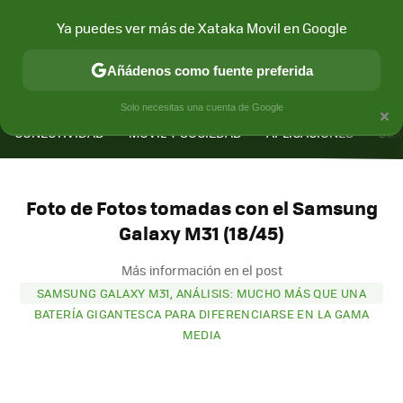
Ya puedes ver más de Xataka Movil en Google
Añádenos como fuente preferida
MENÚ
NUEVO
×
Solo necesitas una cuenta de Google
CONECTIVIDAD
MÓVIL Y SOCIEDAD
APLICACIONES
COM
Foto de Fotos tomadas con el Samsung
Galaxy M31 (18/45)
Más información en el post
SAMSUNG GALAXY M31, ANÁLISIS: MUCHO MÁS QUE UNA
BATERÍA GIGANTESCA PARA DIFERENCIARSE EN LA GAMA
MEDIA