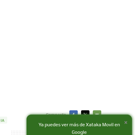
Compartir
×
IA
FACEBOOK
X
E-
Ya puedes ver más de Xataka Movil en
MAIL
Google