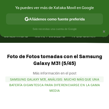
Ya puedes ver más de Xataka Movil en Google
Añádenos como fuente preferida
MENÚ
NUEVO
×
Solo necesitas una cuenta de Google
CONECTIVIDAD
MÓVIL Y SOCIEDAD
APLICACIONES
COM
Foto de Fotos tomadas con el Samsung
Galaxy M31 (5/45)
Más información en el post
SAMSUNG GALAXY M31, ANÁLISIS: MUCHO MÁS QUE UNA
BATERÍA GIGANTESCA PARA DIFERENCIARSE EN LA GAMA
MEDIA