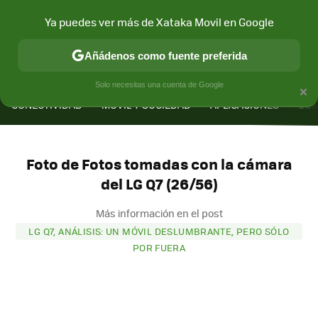
Ya puedes ver más de Xataka Movil en Google
Añádenos como fuente preferida
MENÚ
NUEVO
×
Solo necesitas una cuenta de Google
CONECTIVIDAD
MÓVIL Y SOCIEDAD
APLICACIONES
COM
Foto de Fotos tomadas con la cámara
del LG Q7 (26/56)
Más información en el post
LG Q7, ANÁLISIS: UN MÓVIL DESLUMBRANTE, PERO SÓLO
POR FUERA