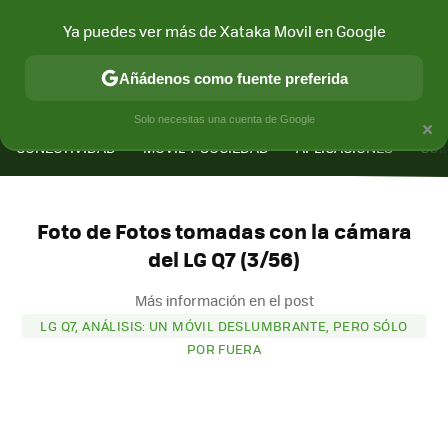
Ya puedes ver más de Xataka Movil en Google
Añádenos como fuente preferida
MENÚ
NUEVO
×
Solo necesitas una cuenta de Google
CONECTIVIDAD
MÓVIL Y SOCIEDAD
APLICACIONES
COM
Foto de Fotos tomadas con la cámara
del LG Q7 (3/56)
Más información en el post
LG Q7, ANÁLISIS: UN MÓVIL DESLUMBRANTE, PERO SÓLO
POR FUERA