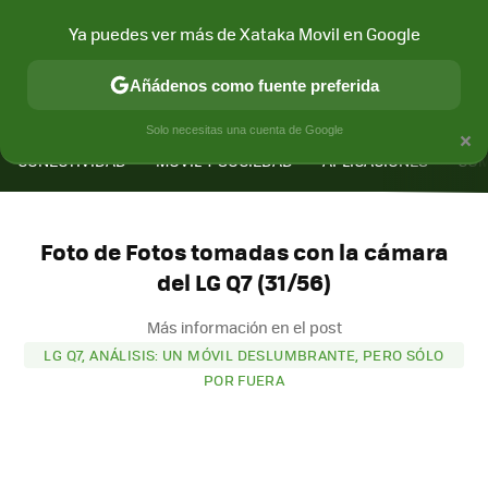
Ya puedes ver más de Xataka Movil en Google
Añádenos como fuente preferida
MENÚ
NUEVO
×
Solo necesitas una cuenta de Google
CONECTIVIDAD
MÓVIL Y SOCIEDAD
APLICACIONES
COM
Foto de Fotos tomadas con la cámara
del LG Q7 (31/56)
Más información en el post
LG Q7, ANÁLISIS: UN MÓVIL DESLUMBRANTE, PERO SÓLO
POR FUERA