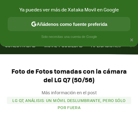
Ya puedes ver más de Xataka Movil en Google
Añádenos como fuente preferida
MENÚ
NUEVO
×
Solo necesitas una cuenta de Google
CONECTIVIDAD
MÓVIL Y SOCIEDAD
APLICACIONES
COM
Foto de Fotos tomadas con la cámara
del LG Q7 (50/56)
Más información en el post
LG Q7, ANÁLISIS: UN MÓVIL DESLUMBRANTE, PERO SÓLO
POR FUERA