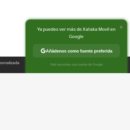
×
Ya puedes ver más de Xataka Movil en
Google
Añádenos como fuente preferida
Compartir
rsonalizada
FACEBOOK
X
E-
×
Solo necesitas una cuenta de Google
MAIL