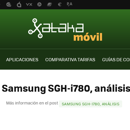
APLICACIONES
COMPARATIVA TARIFAS
GUÍAS DE C
 Samsung SGH-i780, análisis
Más información en el post
SAMSUNG SGH-I780, ANÁLISIS