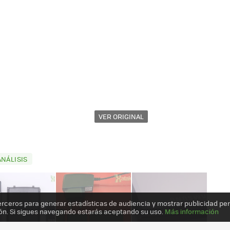
VER ORIGINAL
ANÁLISIS
erceros para generar estadísticas de audiencia y mostrar publicidad pe
ón. Si sigues navegando estarás aceptando su uso.
Más información