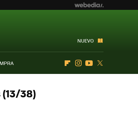
NUEVO
OMPRA
Flipboard
Instagram
Youtube
Twitter
 (13/38)