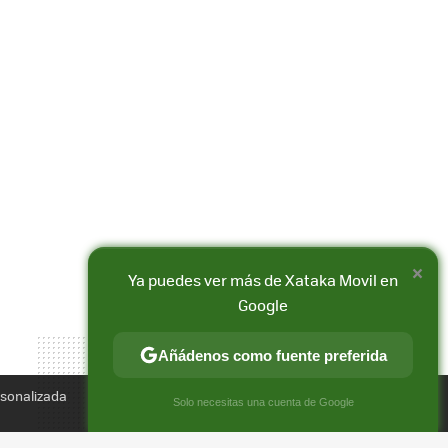
×
Compartir
Ya puedes ver más de Xataka Movil en
FACEBOOK
X
E-
Google
MAIL
Añádenos como fuente preferida
rsonalizada
×
Solo necesitas una cuenta de Google