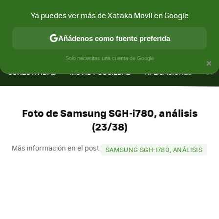
Ya puedes ver más de Xataka Movil en Google
Añádenos como fuente preferida
MENÚ
NUEVO
×
Solo necesitas una cuenta de Google
CONECTIVIDAD
MÓVIL Y SOCIEDAD
APLICACIONES
COM
Foto de Samsung SGH-i780, análisis
(23/38)
Más información en el post
SAMSUNG SGH-I780, ANÁLISIS