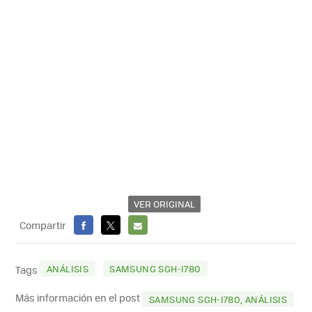
VER ORIGINAL
Compartir
FACEBOOK
X
E-
MAIL
ANÁLISIS
SAMSUNG SGH-I780
Tags
Más información en el post
SAMSUNG SGH-I780, ANÁLISIS