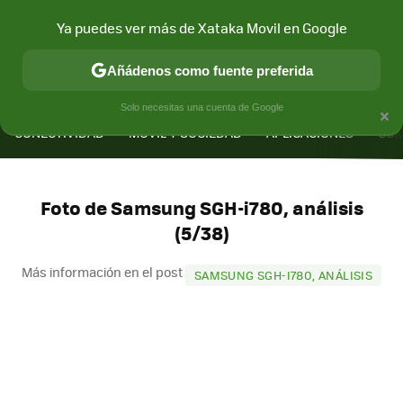
Ya puedes ver más de Xataka Movil en Google
Añádenos como fuente preferida
MENÚ
NUEVO
×
Solo necesitas una cuenta de Google
CONECTIVIDAD
MÓVIL Y SOCIEDAD
APLICACIONES
COM
Foto de Samsung SGH-i780, análisis
(5/38)
Más información en el post
SAMSUNG SGH-I780, ANÁLISIS