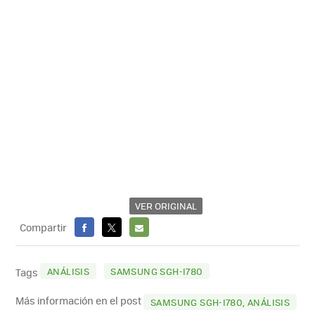
VER ORIGINAL
Compartir
FACEBOOK
X
E-
MAIL
ANÁLISIS
SAMSUNG SGH-I780
Tags
Más información en el post
SAMSUNG SGH-I780, ANÁLISIS