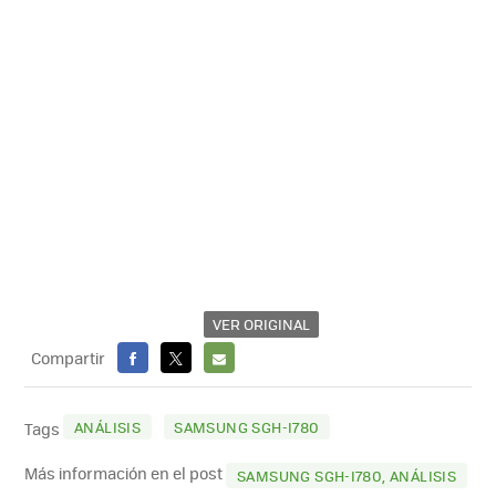
VER ORIGINAL
Compartir
FACEBOOK
X
E-
MAIL
ANÁLISIS
SAMSUNG SGH-I780
Tags
Más información en el post
SAMSUNG SGH-I780, ANÁLISIS