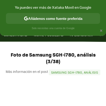
Ya puedes ver más de Xataka Movil en Google
Añádenos como fuente preferida
MENÚ
NUEVO
×
Solo necesitas una cuenta de Google
CONECTIVIDAD
MÓVIL Y SOCIEDAD
APLICACIONES
COM
Foto de Samsung SGH-i780, análisis
(3/38)
Más información en el post
SAMSUNG SGH-I780, ANÁLISIS