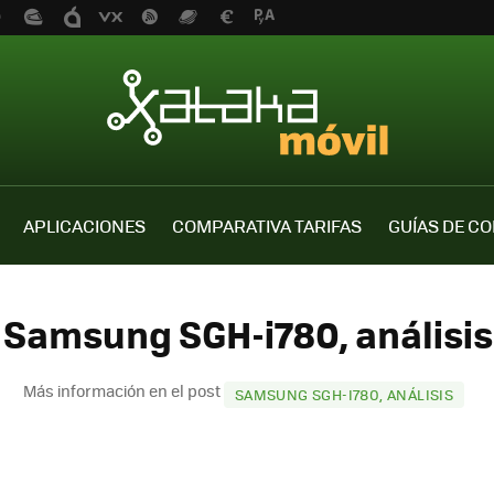
APLICACIONES
COMPARATIVA TARIFAS
GUÍAS DE C
 Samsung SGH-i780, análisis
Más información en el post
SAMSUNG SGH-I780, ANÁLISIS