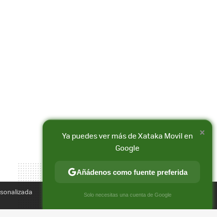
×
Compartir
Ya puedes ver más de Xataka Movil en
FACEBOOK
X
E-
Google
MAIL
Añádenos como fuente preferida
rsonalizada
×
Solo necesitas una cuenta de Google