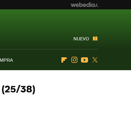
NUEVO
OMPRA
Flipboard
Instagram
Youtube
Twitter
 (25/38)