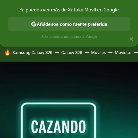
Ya puedes ver más de Xataka Movil en Google
CONECTIVIDAD
MÓVIL Y SOCIEDAD
APLICACIONES
COM
Añádenos como fuente preferida
Solo necesitas una cuenta de Google
×
HOY SE HABLA DE
Samsung Galaxy S26
Galaxy S26
Móviles
Movistar