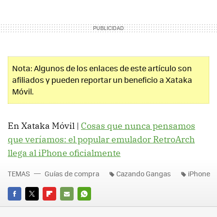
Nota: Algunos de los enlaces de este artículo son
afiliados y pueden reportar un beneficio a Xataka
Móvil.
En Xataka Móvil |
Cosas que nunca pensamos
que veríamos: el popular emulador RetroArch
llega al iPhone oficialmente
TEMAS
Guías de compra
Cazando Gangas
iPhone
FACEBOOK
TWITTER
FLIPBOARD
E-
WHATSAPP