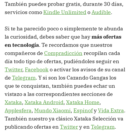
También puedes probar gratis, durante 30 días,
servicios como
Kindle Unlimited
o
Audible
.
Si te ha parecido poco o simplemente te abunda
la curiosidad, debes saber que hay
más ofertas
en tecnología
. Te recordamos que nuestros
compañeros de
Compradicción
recopilan cada
día todo tipo de ofertas, pudiéndoles seguir en
Twitter
,
Facebook
o activar los avisos de su canal
de
Telegram
. Y si son los Cazando Gangas los
que te conquistan, también puedes echar un
vistazo a las correspondientes secciones de
Xataka
,
Xataka Android
,
Xataka Home
,
Applesfera
,
Mundo Xiaomi
,
Espinof
y
Vida Extra
.
También nuestro ya clásico Xataka Selección va
publicando ofertas en
Twitter
y en
Telegram
.