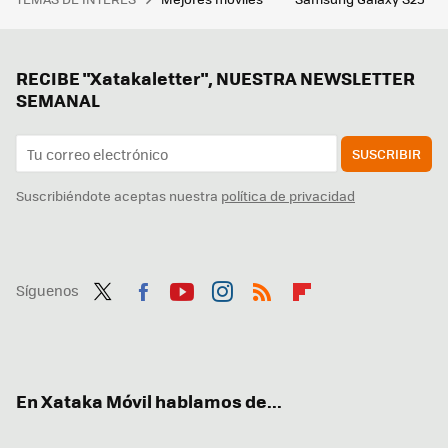
RECIBE "Xatakaletter", NUESTRA NEWSLETTER
SEMANAL
SUSCRIBIR
Suscribiéndote aceptas nuestra
política de privacidad
Síguenos
Twit
Fac
You
Inst
RSS
Flip
ter
ebo
tub
agr
boa
ok
e
am
rd
En Xataka Móvil hablamos de...