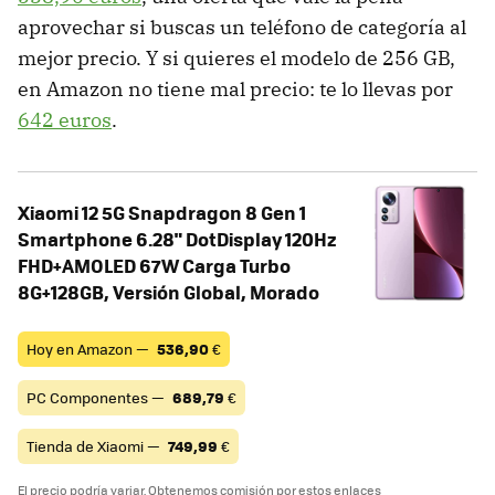
aprovechar si buscas un teléfono de categoría al
mejor precio. Y si quieres el modelo de 256 GB,
en Amazon no tiene mal precio: te lo llevas por
642 euros
.
Xiaomi 12 5G Snapdragon 8 Gen 1
Smartphone 6.28" DotDisplay 120Hz
FHD+AMOLED 67W Carga Turbo
8G+128GB, Versión Global, Morado
Hoy en Amazon —
536,90
€
PC Componentes —
689,79
€
Tienda de Xiaomi —
749,99
€
El precio podría variar. Obtenemos comisión por estos enlaces