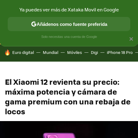
Ya puedes ver más de Xataka Movil en Google
CONECTIVIDAD
MÓVIL Y SOCIEDAD
APLICACIONES
COM
Añádenos como fuente preferida
Solo necesitas una cuenta de Google
×
HOY SE HABLA DE
Euro digital
Mundial
Móviles
Digi
iPhone 18 Pro
El Xiaomi 12 revienta su precio:
máxima potencia y cámara de
gama premium con una rebaja de
locos