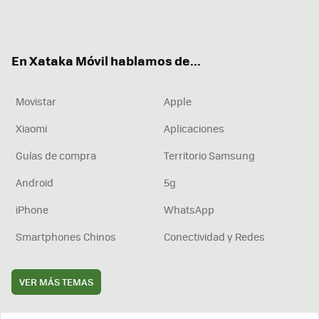
Twit
Fac
You
Inst
RSS
Flip
ter
ebo
tub
agr
boa
ok
e
am
rd
En Xataka Móvil hablamos de...
Movistar
Apple
Xiaomi
Aplicaciones
Guías de compra
Territorio Samsung
Android
5g
iPhone
WhatsApp
Smartphones Chinos
Conectividad y Redes
VER MÁS TEMAS