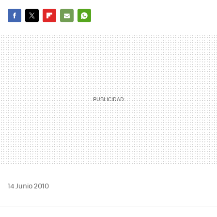
FACEBOOK
TWITTER
FLIPBOARD
E-
WHATSAPP
MAIL
14 Junio 2010