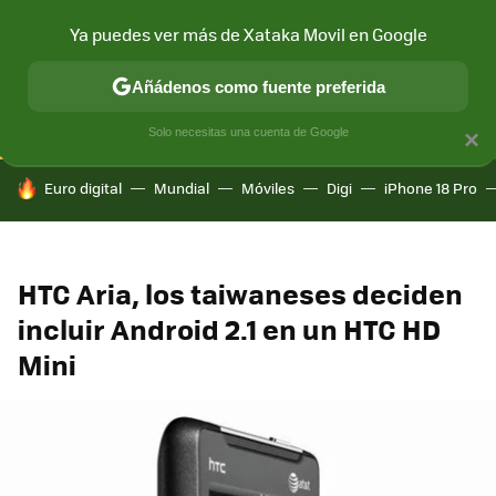
Ya puedes ver más de Xataka Movil en Google
CONECTIVIDAD
MÓVIL Y SOCIEDAD
APLICACIONES
COM
Añádenos como fuente preferida
Solo necesitas una cuenta de Google
×
HOY SE HABLA DE
Euro digital
Mundial
Móviles
Digi
iPhone 18 Pro
HTC Aria, los taiwaneses deciden
incluir Android 2.1 en un HTC HD
Mini