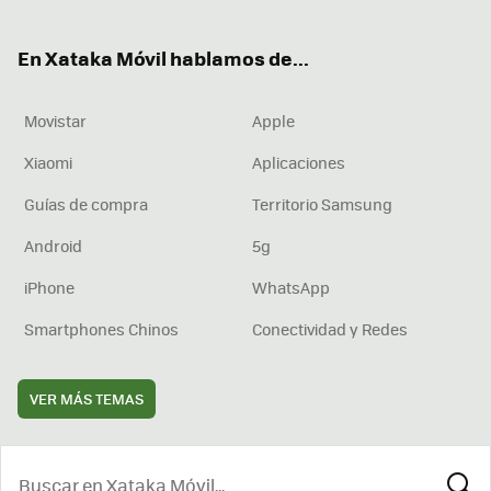
ter
ebo
tub
agr
boa
ok
e
am
rd
En Xataka Móvil hablamos de...
Movistar
Apple
Xiaomi
Aplicaciones
Guías de compra
Territorio Samsung
Android
5g
iPhone
WhatsApp
Smartphones Chinos
Conectividad y Redes
VER MÁS TEMAS