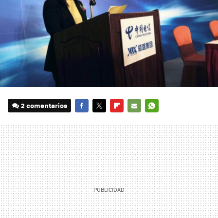
2 comentarios
FACEBOOK
TWITTER
FLIPBOARD
E-
WHATSAPP
MAIL