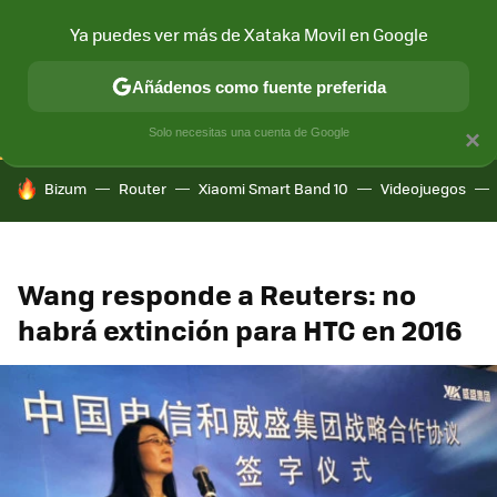
Ya puedes ver más de Xataka Movil en Google
CONECTIVIDAD
MÓVIL Y SOCIEDAD
APLICACIONES
COM
Añádenos como fuente preferida
Solo necesitas una cuenta de Google
×
HOY SE HABLA DE
Bizum
Router
Xiaomi Smart Band 10
Videojuegos
Wang responde a Reuters: no
habrá extinción para HTC en 2016