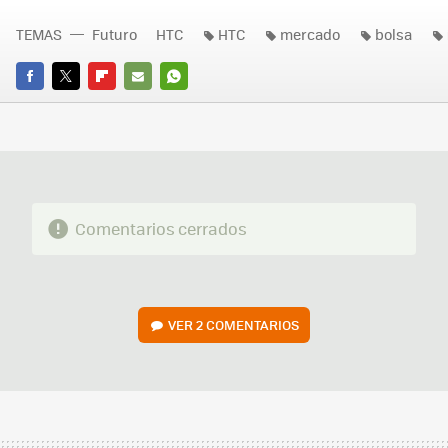
TEMAS
Futuro
HTC
HTC
mercado
bolsa
FACEBOOK
TWITTER
FLIPBOARD
E-
WHATSAPP
MAIL
Comentarios cerrados
VER
2 COMENTARIOS