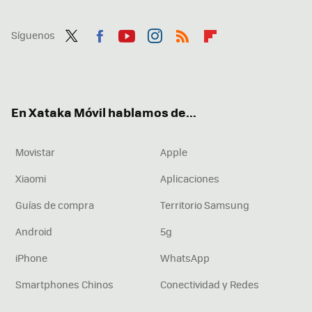
Síguenos
Twit
Fac
You
Inst
RSS
Flip
ter
ebo
tub
agr
boa
ok
e
am
rd
En Xataka Móvil hablamos de...
Movistar
Apple
Xiaomi
Aplicaciones
Guías de compra
Territorio Samsung
Android
5g
iPhone
WhatsApp
Smartphones Chinos
Conectividad y Redes