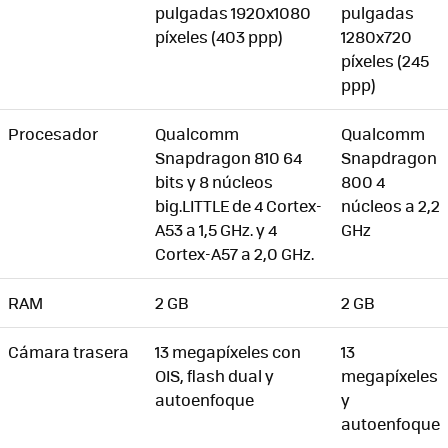
pulgadas 1920x1080
pulgadas
píxeles (403 ppp)
1280x720
píxeles (245
ppp)
Procesador
Qualcomm
Qualcomm
Snapdragon 810 64
Snapdragon
bits y 8 núcleos
800 4
big.LITTLE de 4 Cortex-
núcleos a 2,2
A53 a 1,5 GHz. y 4
GHz
Cortex-A57 a 2,0 GHz.
RAM
2 GB
2 GB
Cámara trasera
13 megapíxeles con
13
OIS, flash dual y
megapíxeles
autoenfoque
y
autoenfoque