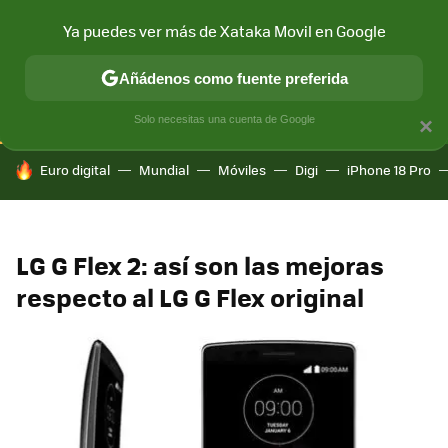
Ya puedes ver más de Xataka Movil en Google
CONECTIVIDAD
MÓVIL Y SOCIEDAD
APLICACIONES
COM
Añádenos como fuente preferida
Solo necesitas una cuenta de Google
×
HOY SE HABLA DE
Euro digital
Mundial
Móviles
Digi
iPhone 18 Pro
LG G Flex 2: así son las mejoras
respecto al LG G Flex original