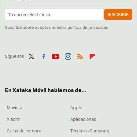
SUSCRIBIR
Suscribiéndote aceptas nuestra
política de privacidad
Síguenos
Twit
Fac
You
Inst
RSS
Flip
ter
ebo
tub
agr
boa
ok
e
am
rd
En Xataka Móvil hablamos de...
Movistar
Apple
Xiaomi
Aplicaciones
Guías de compra
Territorio Samsung