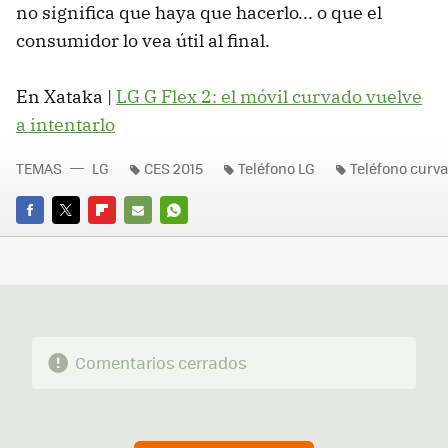
no significa que haya que hacerlo... o que el
consumidor lo vea útil al final.
En Xataka |
LG G Flex 2: el móvil curvado vuelve
a intentarlo
TEMAS
LG
CES 2015
Teléfono LG
Teléfono curv
FACEBOOK
TWITTER
FLIPBOARD
E-
WHATSAPP
MAIL
Comentarios cerrados