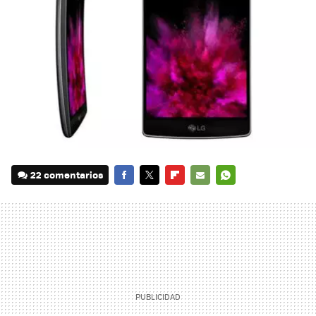
22 comentarios
FACEBOOK
TWITTER
FLIPBOARD
E-
WHATSAPP
MAIL