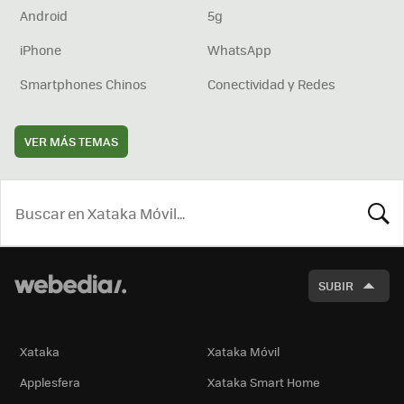
Android
5g
iPhone
WhatsApp
Smartphones Chinos
Conectividad y Redes
VER MÁS TEMAS
BUSCA
SUBIR
Xataka
Xataka Móvil
Applesfera
Xataka Smart Home