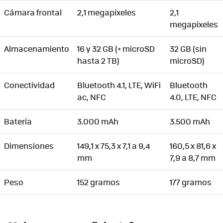
Cámara frontal
2,1 megapíxeles
2,1
megapíxeles
Almacenamiento
16 y 32 GB (+ microSD
32 GB (sin
hasta 2 TB)
microSD)
Conectividad
Bluetooth 4.1, LTE, WiFi
Bluetooth
ac, NFC
4.0, LTE, NFC
Batería
3.000 mAh
3.500 mAh
Dimensiones
149,1 x 75,3 x 7,1 a 9,4
160,5 x 81,6 x
mm
7,9 a 8,7 mm
Peso
152 gramos
177 gramos