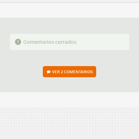
FACEBOOK
TWITTER
FLIPBOARD
E-
WHATSAPP
MAIL
Comentarios cerrados
VER
2 COMENTARIOS