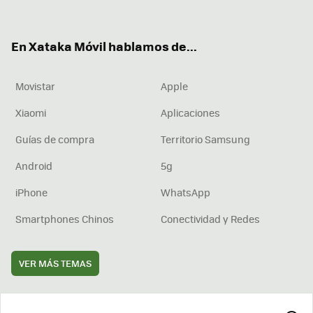
ter
ebo
tub
agr
boa
ok
e
am
rd
En Xataka Móvil hablamos de...
Movistar
Apple
Xiaomi
Aplicaciones
Guías de compra
Territorio Samsung
Android
5g
iPhone
WhatsApp
Smartphones Chinos
Conectividad y Redes
VER MÁS TEMAS