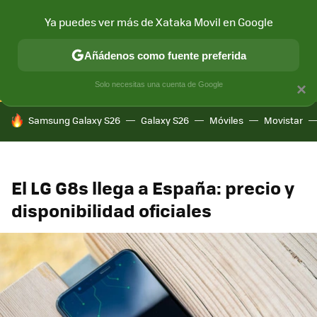
Ya puedes ver más de Xataka Movil en Google
CONECTIVIDAD
MÓVIL Y SOCIEDAD
APLICACIONES
COM
Añádenos como fuente preferida
Solo necesitas una cuenta de Google
×
HOY SE HABLA DE
Samsung Galaxy S26
Galaxy S26
Móviles
Movistar
El LG G8s llega a España: precio y
disponibilidad oficiales