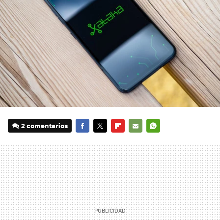
2 comentarios
FACEBOOK
TWITTER
FLIPBOARD
E-
WHATSAPP
MAIL