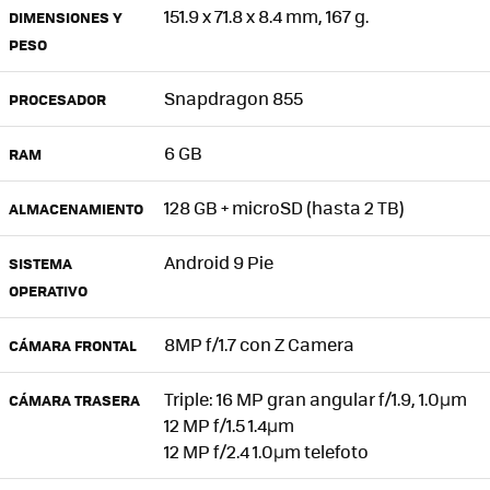
151.9 x 71.8 x 8.4 mm, 167 g.
DIMENSIONES Y
PESO
Snapdragon 855
PROCESADOR
6 GB
RAM
128 GB + microSD (hasta 2 TB)
ALMACENAMIENTO
Android 9 Pie
SISTEMA
OPERATIVO
8MP f/1.7 con Z Camera
CÁMARA FRONTAL
Triple: 16 MP gran angular f/1.9, 1.0μm
CÁMARA TRASERA
12 MP f/1.5 1.4μm
12 MP f/2.4 1.0μm telefoto