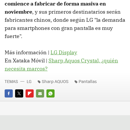
comience a fabricar de forma masiva en
noviembre
, y sus primeros destinatarios serán
fabricantes chinos, donde según LG "la demanda
para smartphones con gran pantalla es muy
fuerte".
Más información |
LG Display
En Xataka Móvil |
Sharp Aquos Crystal, ¿quién
necesita marcos?
TEMAS
LG
Sharp AQUOS
Pantallas
FACEBOOK
TWITTER
FLIPBOARD
E-
WHATSAPP
MAIL