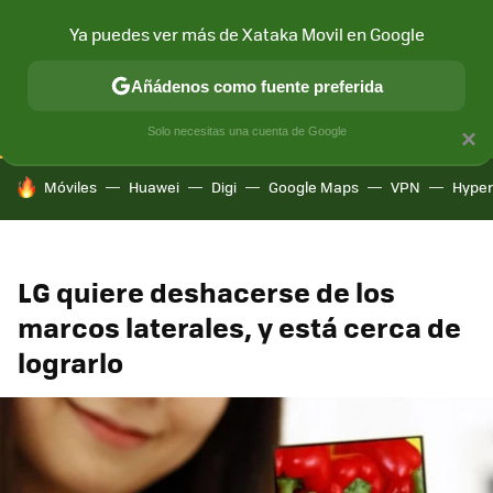
Ya puedes ver más de Xataka Movil en Google
CONECTIVIDAD
MÓVIL Y SOCIEDAD
APLICACIONES
COM
Añádenos como fuente preferida
Solo necesitas una cuenta de Google
×
HOY SE HABLA DE
Móviles
Huawei
Digi
Google Maps
VPN
Hype
LG quiere deshacerse de los
marcos laterales, y está cerca de
lograrlo