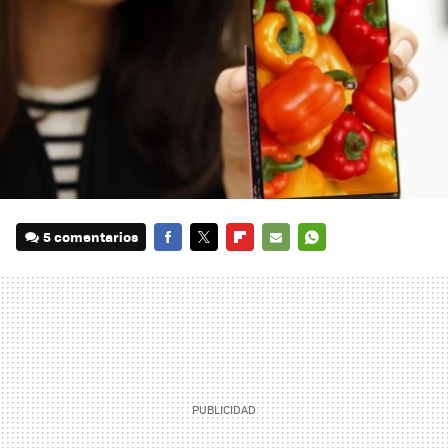
5 comentarios
FACEBOOK
TWITTER
FLIPBOARD
E-
WHATSAPP
MAIL