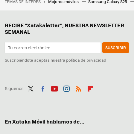
TEMAS DE INTERÉS
Mejores móviles
Samsung Galaxy S25
RECIBE "Xatakaletter", NUESTRA NEWSLETTER
SEMANAL
SUSCRIBIR
Suscribiéndote aceptas nuestra
política de privacidad
Síguenos
Twit
Fac
You
Inst
RSS
Flip
ter
ebo
tub
agr
boa
ok
e
am
rd
En Xataka Móvil hablamos de...