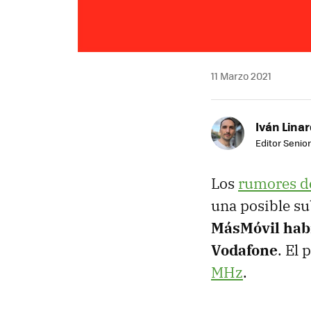
11 Marzo 2021
Iván Lina
Editor Senior
Los
rumores de
una posible su
MásMóvil habr
Vodafone
. El
MHz
.