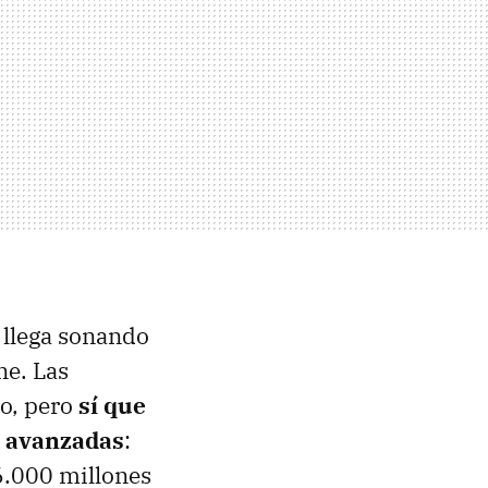
 llega sonando
ne. Las
o, pero
sí que
n avanzadas
:
6.000 millones