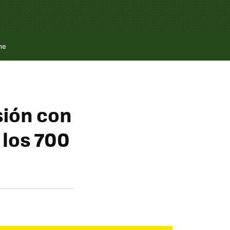
ne
sión con
 los 700