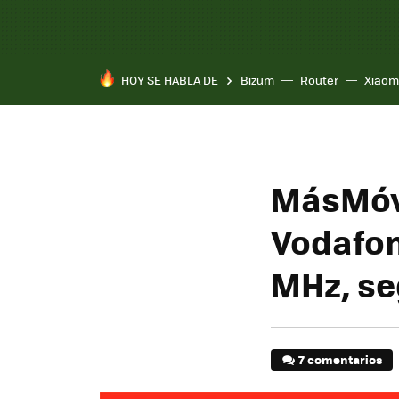
HOY SE HABLA DE
Bizum
Router
Xiaom
MásMóvi
Vodafon
MHz, se
7 comentarios