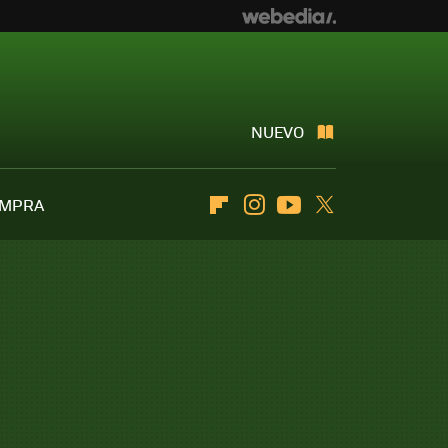
NUEVO
OMPRA
Flipboard
Instagram
Youtube
Twitter