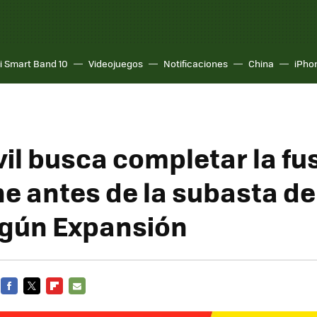
i Smart Band 10
Videojuegos
Notificaciones
China
iPho
l busca completar la fu
e antes de la subasta de
gún Expansión
FACEBOOK
TWITTER
FLIPBOARD
E-