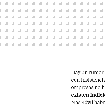
Hay un rumor c
con insistenci
empresas no h
existen indic
MásMóvil habrí