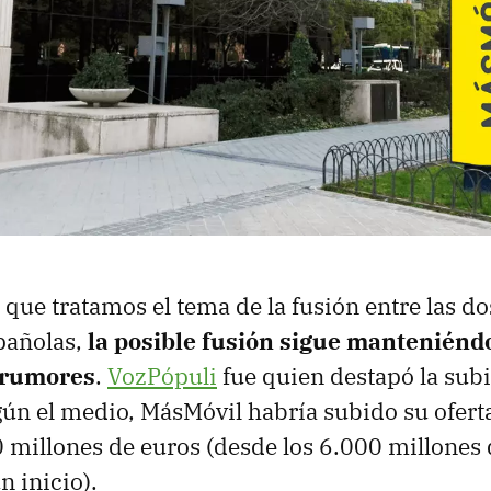
ue tratamos el tema de la fusión entre las d
pañolas,
la posible fusión sigue manteniéndo
 rumores
.
VozPópuli
fue quien destapó la subi
gún el medio, MásMóvil habría subido su ofer
0 millones de euros (desde los 6.000 millones 
n inicio).